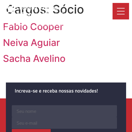
Cargos:
Sócio
Fabio Cooper
Dhub - Legal Space
PT
Neiva Aguiar
Sacha Avelino
Increva-se e receba nossas novidades!